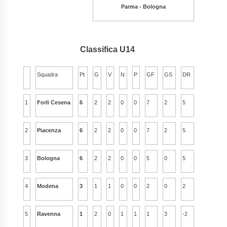
Parma - Bologna
Classifica U14
Squadra
Pt
G
V
N
P
GF
GS
DR
1
Forli Cesena
6
2
2
0
0
7
2
5
2
Piacenza
6
2
2
0
0
7
2
5
3
Bologna
6
2
2
0
0
5
0
5
4
Modena
3
1
1
0
0
2
0
2
5
Ravenna
1
2
0
1
1
1
3
-2