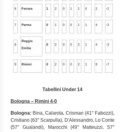
6
Ferrara
1
2
0
1
1
0
2
-2
7
Parma
0
1
0
0
1
1
4
-3
Reggio
8
0
2
0
0
2
1
4
-3
Emilia
9
Rimini
0
2
0
0
2
1
8
-7
Tabellini Under 14
Bologna – Rimini 4-0
Bologna:
Bina, Calarota, Crisman (41° Fabozzi),
Cristiano (63° Scarpulla), D'Alessandro, Lo Conte
(57° Gualandi), Marocchi (49° Matteuzzi, 57°