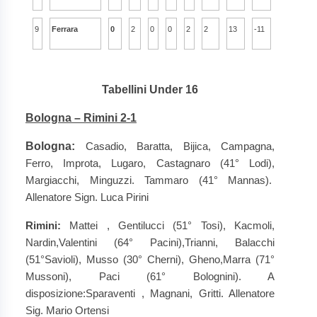
9
Ferrara
0
2
0
0
2
2
13
-11
Tabellini Under 16
Bologna – Rimini 2-1
Bologna:
Casadio, Baratta, Bijica, Campagna,
Ferro, Improta, Lugaro, Castagnaro (41° Lodi),
Margiacchi, Minguzzi. Tammaro (41° Mannas).
Allenatore Sign. Luca Pirini
Rimini:
Mattei , Gentilucci (51° Tosi), Kacmoli,
Nardin,Valentini (64° Pacini),Trianni, Balacchi
(51°Savioli), Musso (30° Cherni), Gheno,Marra (71°
Mussoni), Paci (61° Bolognini). A
disposizione:Sparaventi , Magnani, Gritti. Allenatore
Sig. Mario Ortensi