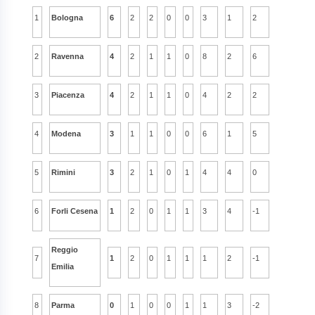
1
Bologna
6
2
2
0
0
3
1
2
2
Ravenna
4
2
1
1
0
8
2
6
3
Piacenza
4
2
1
1
0
4
2
2
4
Modena
3
1
1
0
0
6
1
5
5
Rimini
3
2
1
0
1
4
4
0
6
Forli Cesena
1
2
0
1
1
3
4
-1
Reggio
7
1
2
0
1
1
1
2
-1
Emilia
8
Parma
0
1
0
0
1
1
3
-2