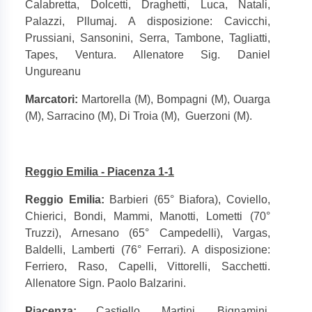
Calabretta, Dolcetti, Draghetti, Luca, Natali,
Palazzi, Pllumaj. A disposizione: Cavicchi,
Prussiani, Sansonini, Serra, Tambone, Tagliatti,
Tapes, Ventura. Allenatore Sig. Daniel
Ungureanu
Marcatori:
Martorella (M), Bompagni (M), Ouarga
(M), Sarracino (M), Di Troia (M),
Guerzoni (M).
Reggio Emilia - Piacenza 1-1
Reggio Emilia:
Barbieri (65° Biafora), Coviello,
Chierici, Bondi, Mammi, Manotti, Lometti (70°
Truzzi), Arnesano (65° Campedelli), Vargas,
Baldelli, Lamberti (76° Ferrari). A disposizione:
Ferriero, Raso, Capelli, Vittorelli, Sacchetti.
Allenatore Sign. Paolo Balzarini.
Piacenza:
Castiello, Martini, Bignamini,