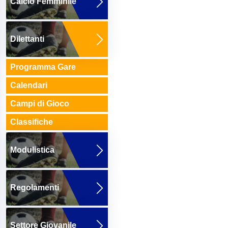
Calcio Femminile
Dilettanti
Programma Gare
Calendari
Campi di Gioco
Classifiche
Modulistica
Regolamenti
Settore Giovanile