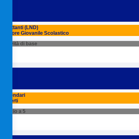
Dilettanti (LND)
Settore Giovanile Scolastico
Attività di base
Calendari
Referti
Calcio a 5