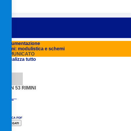
Documentazione
Premi: modulistica e schemi
COMUNICATO
Visualizza tutto
14
FEB
CU N 53 RIMINI
SCARICA PDF
ALLEGATI