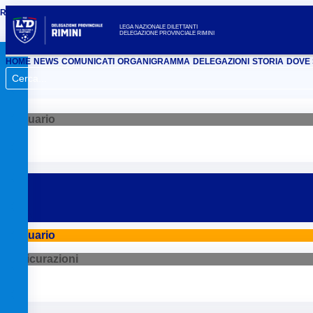
REGIONALE
BOLOGNA
FERRARA
FORLÌ
MODENA
PARMA
PIACENZA
RAV
LEGA NAZIONALE DILETTANTI
DELEGAZIONE PROVINCIALE RIMINI
HOME
NEWS
COMUNICATI
ORGANIGRAMMA
DELEGAZIONI
STORIA
DOVE 
Annuario
Annuario
Assicurazioni