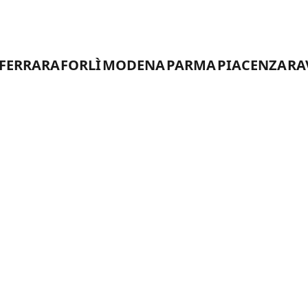
EWS
COMUNICATI
ORGANIGRAMMA
DEL
DOVE SIAMO
FERRARA
FORLÌ
MODENA
PARMA
PIACENZA
RA